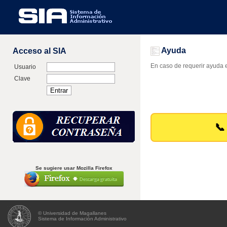
Ayuda
Acceso al SIA
En caso de requerir ayuda e
Usuario
Clave
📞
Se sugiere usar Mozilla Firefox
© Universidad de Magallanes
Sistema de Información Administrativo